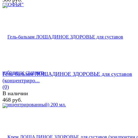
избранное
сравнить
Гель-бальзам ЛОШАДИНОЕ ЗДОРОВЬЕ для суставов
(концентриро...
(0)
В наличии
468 руб.