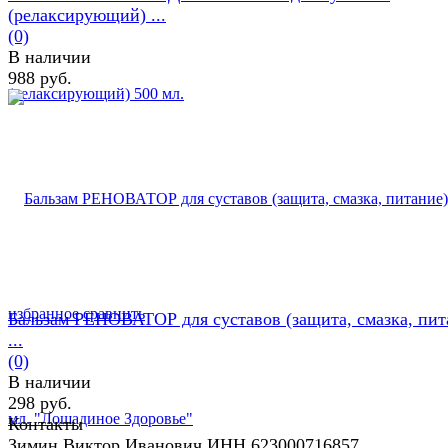
(релаксирующий) ...
(0)
В наличии
988 руб.
избранное
сравнить
Бальзам РЕНОВАТОР для суставов (защита, смазка, пит
...
(0)
В наличии
298 руб.
Контакты
Зимин Виктор Иванович ИНН 623000716857