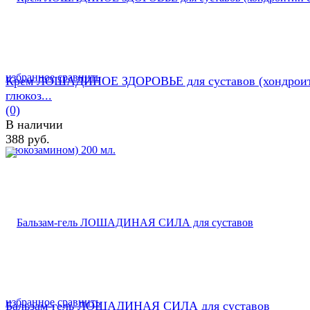
избранное
сравнить
Крем ЛОШАДИНОЕ ЗДОРОВЬЕ для суставов (хондроит
глюкоз...
(0)
В наличии
388 руб.
избранное
сравнить
Бальзам-гель ЛОШАДИНАЯ СИЛА для суставов