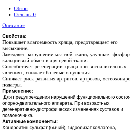
Обзор
Отзывы
0
Описание
Свойства:
Повышает влагоемкость хряща, предотвращает его
высыхание.
Замедляет разруше­ние костной ткани, улучшает фосфор
кальциевый обмен в хрящевой ткани.
Способствует регенерации хряща при воспалительных
явлениях, снижает болевые ощущения.
Снижает риск развития артритов, артрозов, остеохондро
подагры.
Применение:
Для предупреждения на­рушений функционального сос­то
опорно-двигательного ап­парата. При возрастных
дегенеративно-дистрофических изменениях суставов и
позвоночника.
Активные компоненты:
Хондроитин суль­фат (бычий), гидролизат колла­гена,