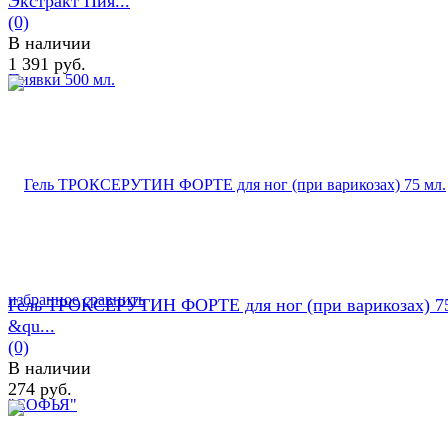
Экстракт Пия...
(0)
В наличии
1 391 руб.
избранное
сравнить
Гель ТРОКСЕРУТИН ФОРТЕ для ног (при варикозах) 75
&qu...
(0)
В наличии
274 руб.