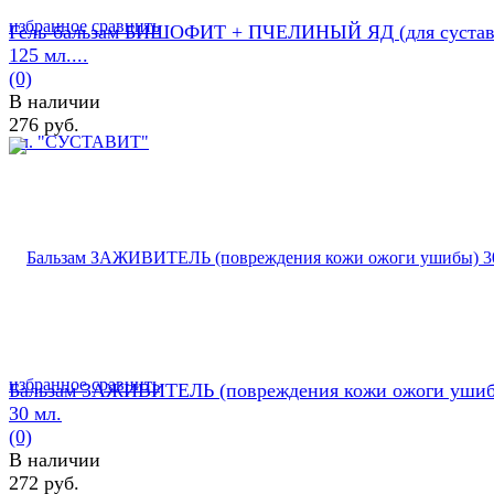
избранное
сравнить
Гель-бальзам БИШОФИТ + ПЧЕЛИНЫЙ ЯД (для сустав
125 мл....
(0)
В наличии
276 руб.
избранное
сравнить
Бальзам ЗАЖИВИТЕЛЬ (повреждения кожи ожоги уши
30 мл.
(0)
В наличии
272 руб.