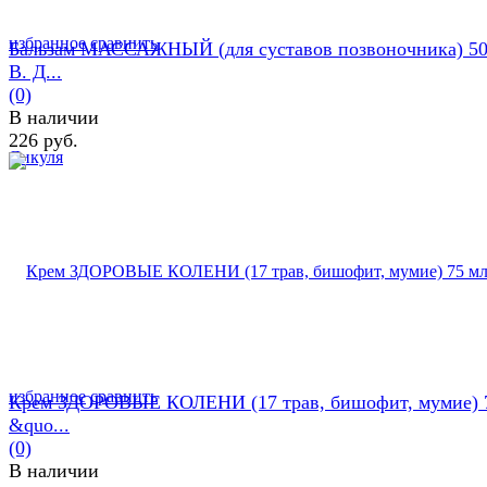
избранное
сравнить
Бальзам МАССАЖНЫЙ (для суставов позвоночника) 50
В. Д...
(0)
В наличии
226 руб.
избранное
сравнить
Крем ЗДОРОВЫЕ КОЛЕНИ (17 трав, бишофит, мумие) 
&quo...
(0)
В наличии