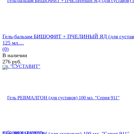
Гель-бальзам БИШОФИТ + ПЧЕЛИНЫЙ ЯД (для сустав
125 мл....
(0)
В наличии
276 руб.
избранное
сравнить
Гель РЕВМАЛГОН (для суставов) 100 мл. "Серия 911"