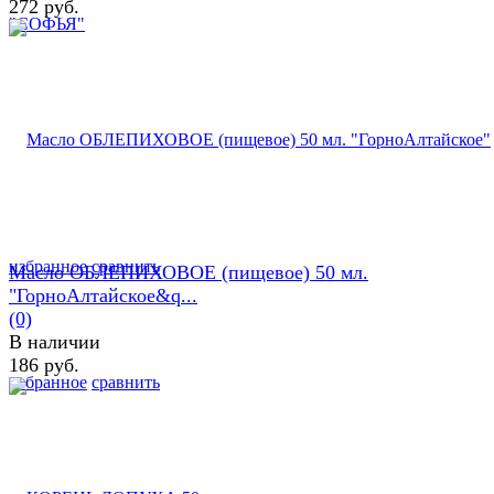
272 руб.
избранное
сравнить
Масло ОБЛЕПИХОВОЕ (пищевое) 50 мл.
"ГорноАлтайское&q...
(0)
В наличии
186 руб.
избранное
сравнить