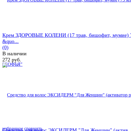
Крем ЗДОРОВЫЕ КОЛЕНИ (17 трав, бишофит, мумие) 
&quo...
(0)
В наличии
272 руб.
избранное
сравнить
Средство для волос ЭКСИДЕРМ "Для Женщин" (актив..