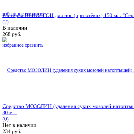
избранное
сравнить
Растирка ВЕНОЛГОН для ног (при отёках) 150 мл. "Сери
(2)
В наличии
268 руб.
избранное
сравнить
Средство МОЗОЛИН (удаления сухих мозолей натопты
30 м...
(0)
Нет в наличии
234 руб.