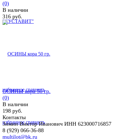
(0)
В наличии
316 руб.
избранное
сравнить
ОСИНЫ кора 50 гр.
(0)
В наличии
198 руб.
Контакты
избранное
сравнить
Зимин Виктор Иванович ИНН 623000716857
8 (929) 066-36-88
multilot@bk.ru