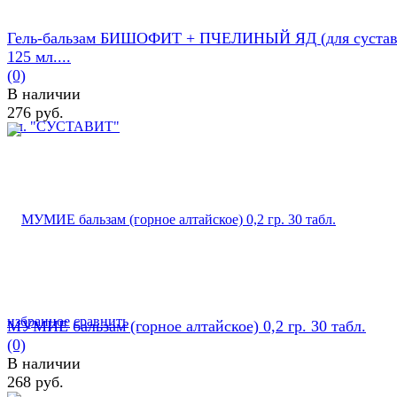
Гель-бальзам БИШОФИТ + ПЧЕЛИНЫЙ ЯД (для сустав
125 мл....
(0)
В наличии
276 руб.
избранное
сравнить
МУМИЕ бальзам (горное алтайское) 0,2 гр. 30 табл.
(0)
В наличии
268 руб.