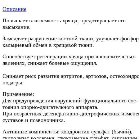
Описание
Повышает влагоемкость хряща, предотвращает его
высыхание.
Замедляет разруше­ние костной ткани, улучшает фосфор
кальциевый обмен в хрящевой ткани.
Способствует регенерации хряща при воспалительных
явлениях, снижает болевые ощущения.
Снижает риск развития артритов, артрозов, остеохондро
подагры.
Применение:
Для предупреждения на­рушений функционального сос­
тояния опорно-двигательного ап­парата.
При возрастных дегенеративно-дистрофических измене
суставов и позвоночника.
Активные компоненты: хондроитин суль­фат (бычий),
гидролизат колла­гена, глюкозамина сульфат, капсаицин,