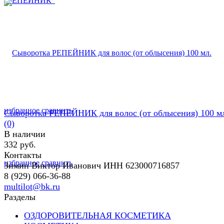
избранное
сравнить
Сыворотка РЕПЕЙНИК для волос (от облысения) 100 м
(0)
В наличии
332 руб.
Контакты
избранное
сравнить
Зимин Виктор Иванович ИНН 623000716857
8 (929) 066-36-88
multilot@bk.ru
Разделы
ОЗДОРОВИТЕЛЬНАЯ КОСМЕТИКА