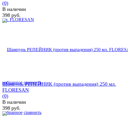
(0)
В наличии
398 руб.
избранное
сравнить
Шампунь РЕПЕЙНИК (против выпадения) 250 мл.
FLORESAN
(0)
В наличии
398 руб.
избранное
сравнить