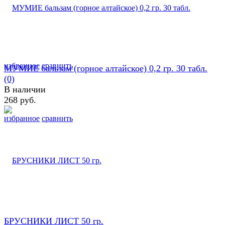
избранное
сравнить
МУМИЕ бальзам (горное алтайское) 0,2 гр. 30 табл.
(0)
В наличии
268 руб.
избранное
сравнить
БРУСНИКИ ЛИСТ 50 гр.