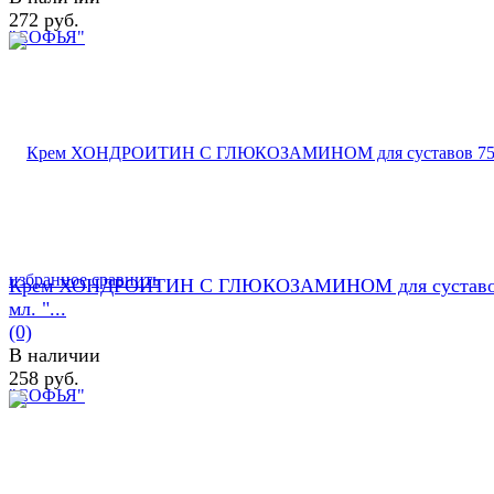
272 руб.
избранное
сравнить
Крем ХОНДРОИТИН С ГЛЮКОЗАМИНОМ для суставо
мл. "...
(0)
В наличии
258 руб.