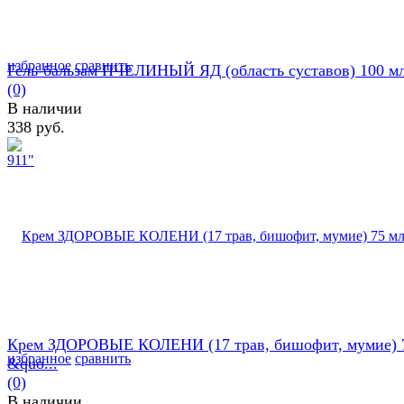
избранное
сравнить
Гель-бальзам ПЧЕЛИНЫЙ ЯД (область суставов) 100 мл.
(0)
В наличии
338 руб.
Крем ЗДОРОВЫЕ КОЛЕНИ (17 трав, бишофит, мумие) 
избранное
сравнить
&quo...
(0)
В наличии