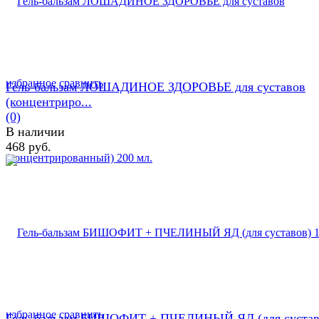
избранное
сравнить
Гель-бальзам ЛОШАДИНОЕ ЗДОРОВЬЕ для суставов
(концентриро...
(0)
В наличии
468 руб.
избранное
сравнить
Гель-бальзам БИШОФИТ + ПЧЕЛИНЫЙ ЯД (для сустав