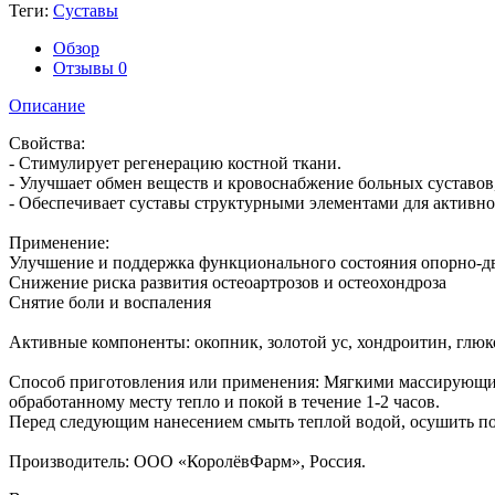
Теги:
Суставы
Обзор
Отзывы
0
Описание
Свойства:
- Стимулирует регенерацию костной ткани.
- Улучшает обмен веществ и кровоснабжение больных суставов
- Обеспечивает суставы структурными элементами для активно
Применение:
Улучшение и поддержка функционального состояния опорно-дв
Снижение риска развития остеоартрозов и остеохондроза
Снятие боли и воспаления
Активные компоненты: окопник, золотой ус, хондроитин, глюко
Способ приготовления или применения: Мягкими массирующими
обработанному месту тепло и покой в течение 1-2 часов.
Перед следующим нанесением смыть теплой водой, осушить по
Производитель: ООО «КоролёвФарм», Россия.