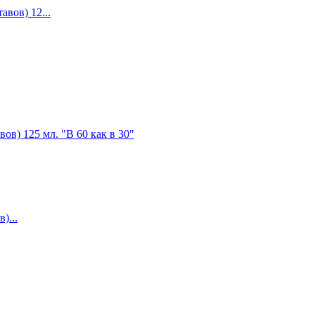
ов) 12...
)...