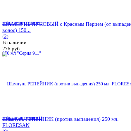
избранное
сравнить
ШАМПУНЬ ЛУКОВЫЙ с Красным Перцем (от выпаде
волос) 150...
(2)
В наличии
276 руб.
избранное
сравнить
Шампунь РЕПЕЙНИК (против выпадения) 250 мл.
FLORESAN