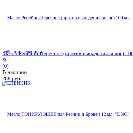
избранное
сравнить
Масло Репейно-Перечное (против выпадения волос) 100
&...
(0)
В наличии
288 руб.