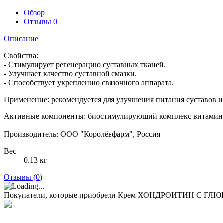
Обзор
Отзывы
0
Описание
Свойства:
- Сти­мулирует регенерацию сустав­ных тканей.
- Улучшает качество суставной смазки.
- Способст­вует укреплению связочного аппара­та.
Применение: рекомендуется для улучшения питания суставов и
Активные компоненты: биостимулирующий комплекс вита­минов
Производитель: ООО "Королёвфарм", Россия
Вес
0.13 кг
Отзывы (
0
)
Покупатели, которые приобрели Крем ХОНДРОИТИН С ГЛЮКОЗ