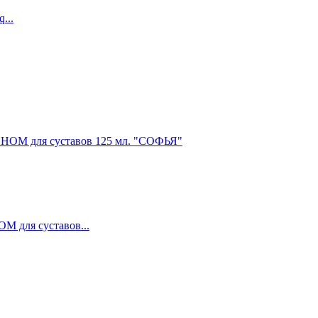
...
ля суставов...