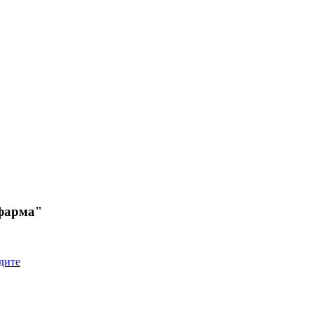
фарма"
дите